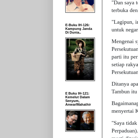
"Dan saya t
terbuka den
"Lagipun, i
E-Buku IH-126:
untuk negar
Kampung Janda
Di Dunia..
Mengenai sy
Persekutuan
parti itu p
setiap rak
Persekutuan
Ditanya apa
Tambun itu 
E Buku IH-121:
Kemelut Dalam
Senyum,
Bagaimanap
Anwar/Mahathir
menyertai K
"Saya tida
Perpaduan).