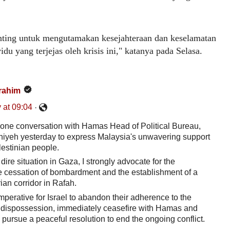
nting untuk mengutamakan kesejahteraan dan keselamatan
du yang terjejas oleh krisis ini," katanya pada Selasa.
rahim
y
a
t
0
9
:
0
4
·
hone conversation with Hamas Head of Political Bureau, 
niyeh yesterday to express Malaysia's unwavering support 
lestinian people.
dire situation in Gaza, I strongly advocate for the 
 cessation of bombardment and the establishment of a 
an corridor in Rafah. 
 imperative for Israel to abandon their adherence to the 
of dispossession, immediately ceasefire with Hamas and 
pursue a peaceful resolution to end the ongoing conflict.