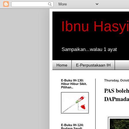
Ibnu Hasy
Sampaikan...walau 1 ayat
Home
E-Perpustakaan IH
E-Buku IH-130:
Thursday, Octob
Hibur Hibur Sikit.
Pilihan..
PAS boleh
DAPmada
E-Buku IH-124:
Budaya Saudi