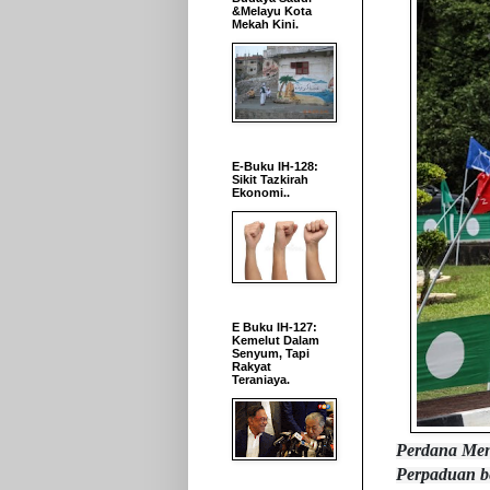
&Melayu Kota
Mekah Kini.
E-Buku IH-128:
Sikit Tazkirah
Ekonomi..
E Buku IH-127:
Kemelut Dalam
Senyum, Tapi
Rakyat
Teraniaya.
Perdana Men
Perpaduan be