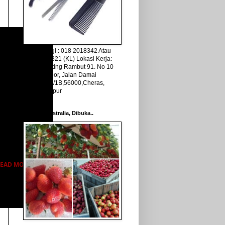
Sla hubungi : 018 2018342 Atau
011 33111321 (KL) Lokasi Kerja:
Kedai Gunting Rambut 91. No 10
Ground Floor, Jalan Damai
Perdana, 5/1B,56000,Cheras,
Kuala Lumpur
Kerja Di Australia, Dibuka..
EAD MORE