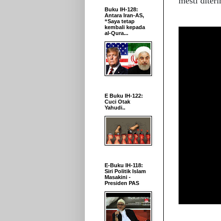
mesti diter
Buku IH-128:
Antara Iran-AS,
“Saya tetap
kembali kepada
al-Qura...
E Buku IH-122:
Cuci Otak
Yahudi..
E-Buku IH-118:
Siri Politik Islam
Masakini -
Presiden PAS