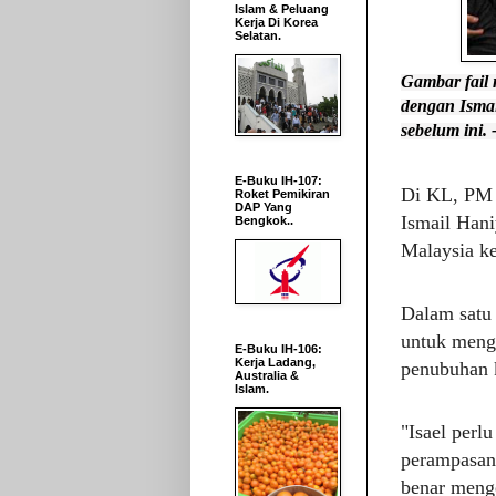
Islam & Peluang
Kerja Di Korea
Selatan.
Gambar fail
dengan Isma
sebelum ini
E-Buku IH-107:
Di KL, PM A
Roket Pemikiran
DAP Yang
Ismail Hani
Bengkok..
Malaysia ke
Dalam satu
untuk mengh
E-Buku IH-106:
Kerja Ladang,
penubuhan 
Australia &
Islam.
"Is
ael perl
perampasan,
benar meng