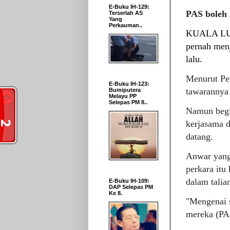
E-Buku IH-129:
PAS boleh
Terserlah AS
Yang
Perkauman..
KUALA LUM
pernah men
lalu.
Menurut Pe
E-Buku IH-123:
tawarannya 
Bumiputera
Melayu PP
Selepas PM 8..
Namun begit
kerjasama d
datang.
Anwar yang
perkara itu
dalam talia
E-Buku IH-109:
DAP Selepas PM
Ke 8.
"Mengenai s
mereka (PAS