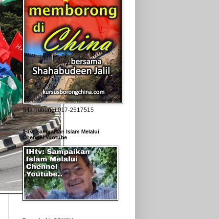
Sila hubungi 017-2517515
IHtv; Sampaikan Islam Melalui
Chennel Yuotube