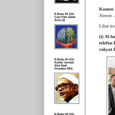
Komen 
E Buku IH-120:
Anwar. 
Cara Fikir Salah
Artis (2)
Lihat ko
(i) Al-h
telefon
rakyat P
E-Buku IH-112:
Kuliah Jumaat
Abd Hadi
Presiden PAS.
E-Buku IH-115: