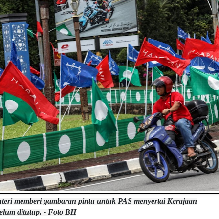
teri memberi gambaran pintu untuk PAS menyertai Kerajaan
lum ditutup. - Foto BH