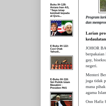
Buku IH-128:
Antara Iran-AS,
“Saya tetap
kembali kepada
al-Qura...
Program lari
dan memprom
Larian pro
kedaulata
E Buku IH-122:
JOHOR BAHR
Cuci Otak
Yahudi..
berpakaian
gay, biseks
negeri.
Menteri Be
E-Buku IH-118:
juga tidak
Siri Politik Islam
Masakini -
mana pihak 
Presiden PAS
agama Islam
Onn Hafiz b