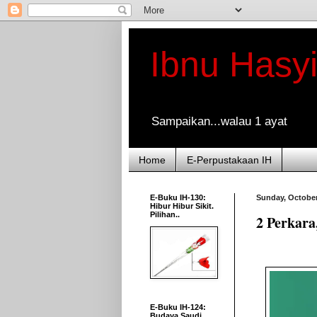
Ibnu Hasy
Sampaikan...walau 1 ayat
Home
E-Perpustakaan IH
E-Buku IH-130:
Sunday, October
Hibur Hibur Sikit.
Pilihan..
2 Perkara
E-Buku IH-124:
Budaya Saudi