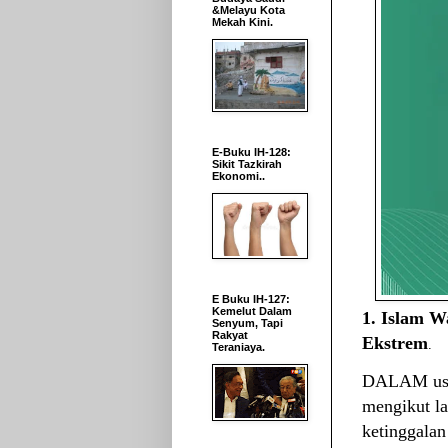
&Melayu Kota
Mekah Kini.
E-Buku IH-128:
Sikit Tazkirah
Ekonomi..
E Buku IH-127:
Kemelut Dalam
1. Islam W
Senyum, Tapi
Rakyat
Ekstrem
.
Teraniaya.
DALAM usah
mengikut la
ketinggalan