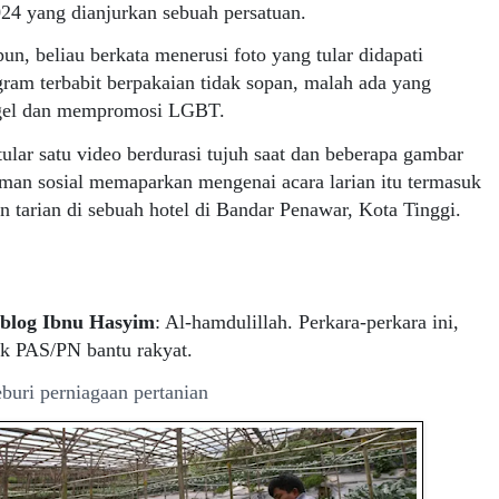
24 yang dianjurkan sebuah persatuan.
n, beliau berkata menerusi foto yang tular didapati
gram terbabit berpakaian tidak sopan, malah ada yang
gel dan mempromosi LGBT.
tular satu video berdurasi tujuh saat dan beberapa gambar
man sosial memaparkan mengenai acara larian itu termasuk
 tarian di sebuah hotel di Bandar Penawar, Kota Tinggi.
log Ibnu Hasyim
: Al-hamdulillah. Perkara-perkara ini,
ek PAS/PN bantu rakyat.
eburi perniagaan pertanian