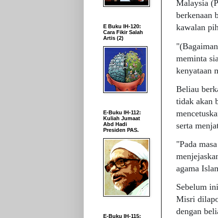
Malaysia (P
berkenaan b
kawalan pih
E Buku IH-120:
Cara Fikir Salah
Artis (2)
"(Bagaimana
meminta sia
kenyataan 
Beliau berk
tidak akan
mencetuska
E-Buku IH-112:
Kuliah Jumaat
serta menja
Abd Hadi
Presiden PAS.
"Pada masa 
menjejaska
agama Islam
Sebelum in
Misri dila
dengan beli
E-Buku IH-115: