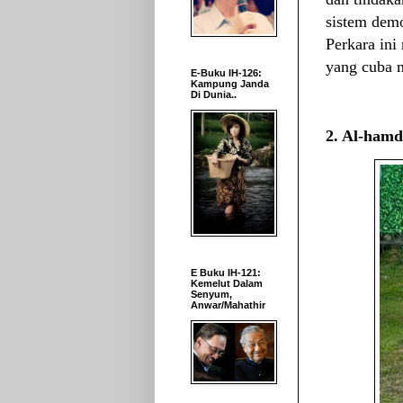
sistem demo
Perkara ini
yang cuba 
E-Buku IH-126:
Kampung Janda
Di Dunia..
2. Al-hamd
E Buku IH-121:
Kemelut Dalam
Senyum,
Anwar/Mahathir