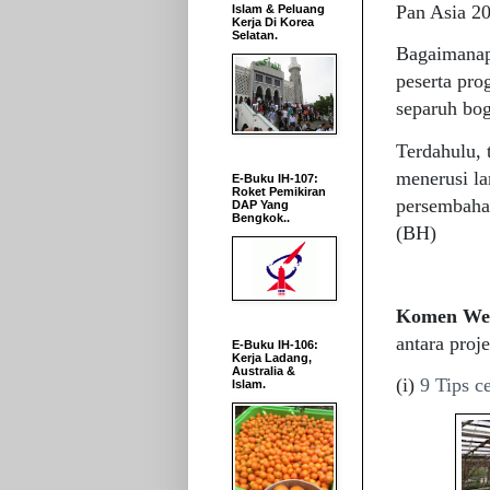
Pan Asia 20
Islam & Peluang
Kerja Di Korea
Selatan.
Bagaimanapu
peserta pro
separuh bo
Terdahulu, 
menerusi la
E-Buku IH-107:
Roket Pemikiran
persembahan
DAP Yang
Bengkok..
(BH)
Komen Web
antara proj
E-Buku IH-106:
Kerja Ladang,
Australia &
(i)
9 Tips c
Islam.