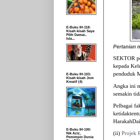
E-Buku IH-118:
Kisah-kisah Saya
Pilih Damai..
Isla...
Pertanian 
SEKTOR per
kepada Kel
penduduk Ma
E-Buku IH-103:
Kisah-kisah Jom
Kreatif (4)
Angka ini 
semakin tid
Pelbagai fa
ketidaktent
HarakahDai
E-Buku IH-100:
(ii)
Projek 
Nik Aziz,
Pemimpin Dunia