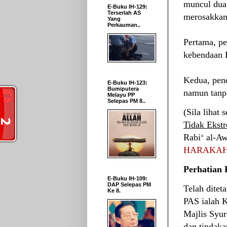
muncul dua
E-Buku IH-129:
Terserlah AS
merosakkan
Yang
Perkauman..
Pertama, p
kebendaan B
Kedua, pen
E-Buku IH-123:
Bumiputera
namun tanp
Melayu PP
Selepas PM 8..
(Sila lihat 
Tidak Ekstr
Rabi‘ al-A
HARAKAHD
Perhatian 
E-Buku IH-109:
DAP Selepas PM
Telah ditet
Ke 8.
PAS ialah K
Majlis Syur
dan tindak