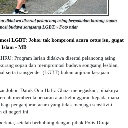
an didakwa disertai pelancong asing berpakaian kurang sopan
osi budaya songsang LGBT. - Foto tular
mosi LGBT: Johor tak kompromi acara cetus isu, gugat
n Islam - MB
U: Program larian didakwa disertai pelancong asing
 kurang sopan dan mempromosi budaya songsang lesbian,
ual serta transgender (LGBT) bukan anjuran kerajaan
sar Johor, Datuk Onn Hafiz Ghazi menegaskan, pihaknya
 pernah memberi kebenaran atau kelonggaran kepada mana-
bagi penganjuran acara yang tidak menjaga sensitiviti
 di negeri ini.
erkata, setelah berhubung dengan pihak Polis Diraja