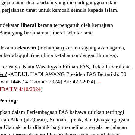
 gejala atau dua keadaan yang menjadi gangguan dan
 perjalanan umat untuk kembali semula kepada Islam.
endekatan
liberal
kerana terpengaruh oleh kemajuan
arat yang berfahaman liberal sekularisme.
dekatan
ekstrem
(melampau) kerana sayang akan agama,
a bertafaqquh (membina kefahaman dengan ilmunya).
seterusnya '
Islam Wasatiyyah Pilihan PAS, Tidak Liberal dan
em'
-
ABDUL HADI AWANG
Presiden PAS
Bertarikh: 30
wwal 1446 / 4 Oktober 2024
[Bil: 42 / 2024]
–
AILY 4/10/2024
)
Penting:
apkan dalam Perlembagaan PAS bahawa rujukan tertinggi
itab Allah (al-Quran), Sunnah, Ijmak, dan Qias yang nyata.
a Ulamak pula dilantik bagi memelihara segala perjalanan
annya, termasuk memilih cara damai yang wujud dalam