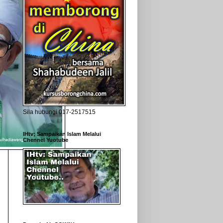
Sila hubungi 017-2517515
IHtv; Sampaikan Islam Melalui
Chennel Yuotube