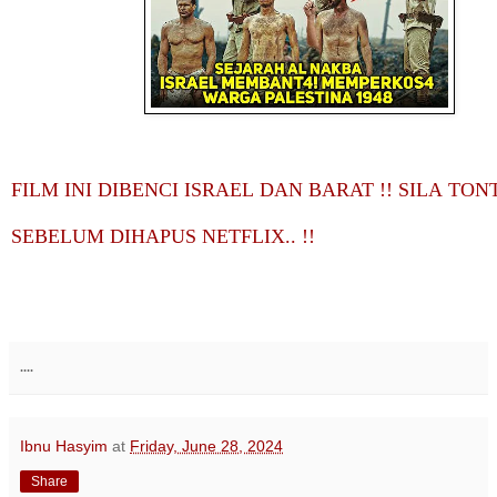
Posted by
Ibnu Hasyim
at
Tuesday, June 11, 2024
No comments:
Nasyid HAMAS: Takut nak dengar? Ini.
.
'
'
FILM INI DIBENCI ISRAEL DAN BARAT !! SILA TO
SEBELUM DIHAPUS NETFLIX.. !!
'Nasyid HAMAS
....
Ibnu Hasyim
at
Friday, June 28, 2024
Share