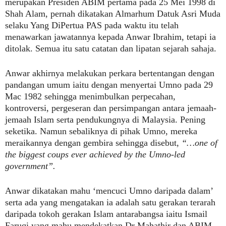
merupakan Presiden ABIM pertama pada 25 Mei 1998 di
Shah Alam, pernah dikatakan Almarhum Datuk Asri Muda
selaku Yang DiPertua PAS pada waktu itu telah
menawarkan jawatannya kepada Anwar Ibrahim, tetapi ia
ditolak. Semua itu satu catatan dan lipatan sejarah sahaja.
Anwar akhirnya melakukan perkara bertentangan dengan
pandangan umum iaitu dengan menyertai Umno pada 29
Mac 1982 sehingga menimbulkan perpecahan,
kontroversi, pergeseran dan persimpangan antara jemaah-
jemaah Islam serta pendukungnya di Malaysia. Pening
seketika. Namun sebaliknya di pihak Umno, mereka
meraikannya dengan gembira sehingga disebut,
“…one of
the biggest coups ever achieved by the Umno-led
government”.
Anwar dikatakan mahu ‘mencuci Umno daripada dalam’
serta ada yang mengatakan ia adalah satu gerakan terarah
daripada tokoh gerakan Islam antarabangsa iaitu Ismail
Faruqi yang mahu mendekatkan Dr Mahathir dan ABIM.