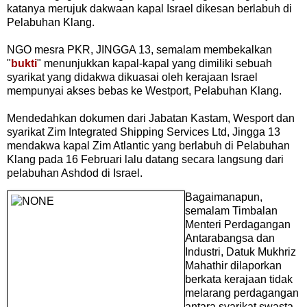
katanya merujuk dakwaan kapal Israel dikesan berlabuh di
Pelabuhan Klang.
NGO mesra PKR, JINGGA 13, semalam membekalkan
"
bukti
" menunjukkan kapal-kapal yang dimiliki sebuah
syarikat yang didakwa dikuasai oleh kerajaan Israel
mempunyai akses bebas ke Westport, Pelabuhan Klang.
Mendedahkan dokumen dari Jabatan Kastam, Wesport dan
syarikat Zim Integrated Shipping Services Ltd, Jingga 13
mendakwa kapal Zim Atlantic yang berlabuh di Pelabuhan
Klang pada 16 Februari lalu datang secara langsung dari
pelabuhan Ashdod di Israel.
Bagaimanapun,
semalam Timbalan
Menteri Perdagangan
Antarabangsa dan
Industri, Datuk Mukhriz
Mahathir dilaporkan
berkata kerajaan tidak
melarang perdagangan
antara syarikat swasta